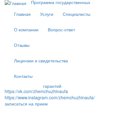
Программа государственных
Перейти
к
Главная
Услуги
Специалисты
основному
содержанию
О компании
Вопрос-ответ
Отзывы
Лицензии и свидетельства
Контакты
гарантий
https://vk.com/zhemchuzhinaufa
https://www.instagram.com/zhemchuzhinaufa/
записаться на прием