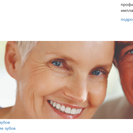
профи
импла
подро
зубов
е зубов